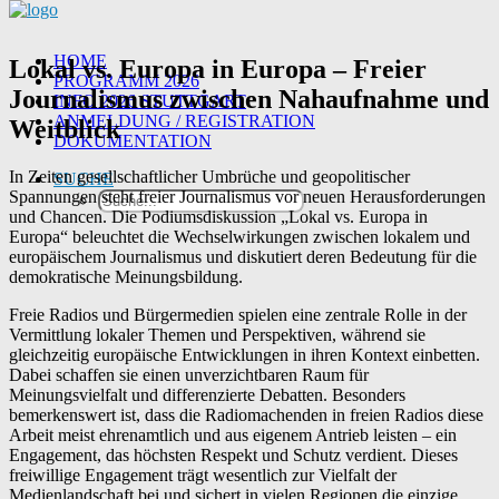
HOME
Lokal vs. Europa in Europa – Freier
PROGRAMM 2026
Journalismus zwischen Nahaufnahme und
INFO 2026 STUTTGART
ANMELDUNG / REGISTRATION
Weitblick
DOKUMENTATION
In Zeiten gesellschaftlicher Umbrüche und geopolitischer
SUCHE
Spannungen steht freier Journalismus vor neuen Herausforderungen
und Chancen. Die Podiumsdiskussion „Lokal vs. Europa in
Europa“ beleuchtet die Wechselwirkungen zwischen lokalem und
europäischem Journalismus und diskutiert deren Bedeutung für die
demokratische Meinungsbildung.
Freie Radios und Bürgermedien spielen eine zentrale Rolle in der
Vermittlung lokaler Themen und Perspektiven, während sie
gleichzeitig europäische Entwicklungen in ihren Kontext einbetten.
Dabei schaffen sie einen unverzichtbaren Raum für
Meinungsvielfalt und differenzierte Debatten. Besonders
bemerkenswert ist, dass die Radiomachenden in freien Radios diese
Arbeit meist ehrenamtlich und aus eigenem Antrieb leisten – ein
Engagement, das höchsten Respekt und Schutz verdient. Dieses
freiwillige Engagement trägt wesentlich zur Vielfalt der
Medienlandschaft bei und sichert in vielen Regionen die einzige