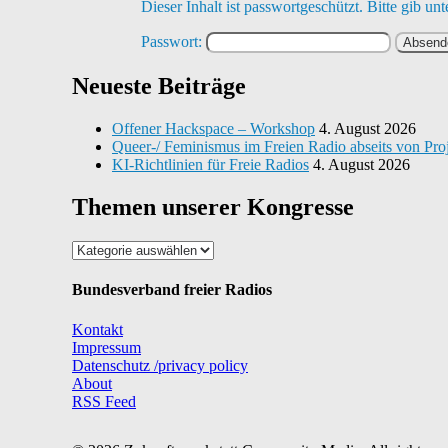
Dieser Inhalt ist passwortgeschützt. Bitte gib u
Passwort:
Neueste Beiträge
Offener Hackspace – Workshop
4. August 2026
Queer-/ Feminismus im Freien Radio abseits von Pro
KI-Richtlinien für Freie Radios
4. August 2026
Themen unserer Kongresse
Themen
unserer
Kongresse
Bundesverband freier Radios
Kontakt
Impressum
Datenschutz /privacy policy
About
RSS Feed