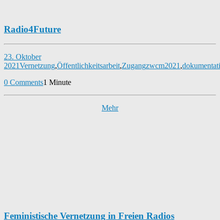
Radio4Future
23. Oktober
2021
Vernetzung
,
Öffentlichkeitsarbeit
,
Zugang
zwcm2021
,
dokumentat
0 Comments
1 Minute
Mehr
Feministische Vernetzung in Freien Radios