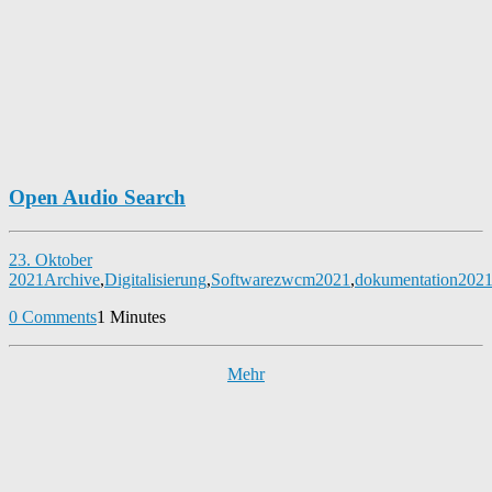
Open Audio Search
23. Oktober
2021
Archive
,
Digitalisierung
,
Software
zwcm2021
,
dokumentation202
0 Comments
1 Minutes
Mehr