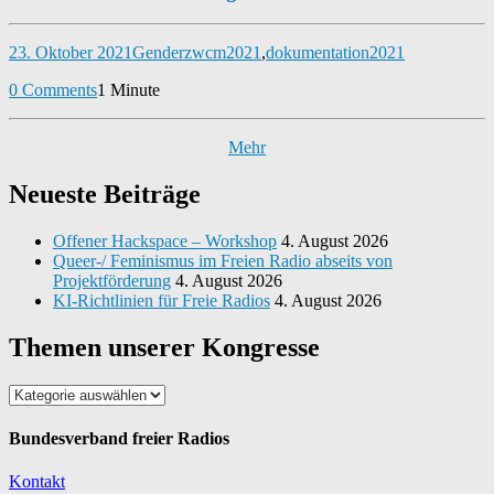
23. Oktober 2021
Gender
zwcm2021
,
dokumentation2021
0 Comments
1 Minute
Mehr
Neueste Beiträge
Offener Hackspace – Workshop
4. August 2026
Queer-/ Feminismus im Freien Radio abseits von
Projektförderung
4. August 2026
KI-Richtlinien für Freie Radios
4. August 2026
Themen unserer Kongresse
Themen
unserer
Kongresse
Bundesverband freier Radios
Kontakt