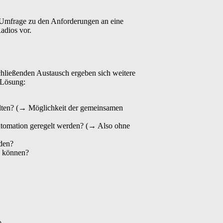
r Umfrage zu den Anforderungen an eine
adios vor.
chließenden Austausch ergeben sich weitere
-Lösung:
alten? (→ Möglichkeit der gemeinsamen
utomation geregelt werden? (→ Also ohne
rden?
n können?