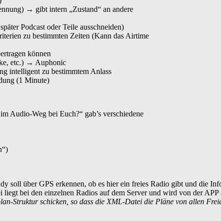
)
ennung) → gibt intern „Zustand“ an andere
päter Podcast oder Teile ausschneiden)
terien zu bestimmten Zeiten (Kann das Airtime
bertragen können
rke, etc.) → Auphonic
ng intelligent zu bestimmtem Anlass
dung (1 Minute)
r im Audio-Weg bei Euch?“ gab’s verschiedene
n“)
 soll über GPS erkennen, ob es hier ein freies Radio gibt und die In
liegt bei den einzelnen Radios auf dem Server und wird von der APP
plan-Struktur
schicken, so dass die XML-Datei die Pläne von allen Fre