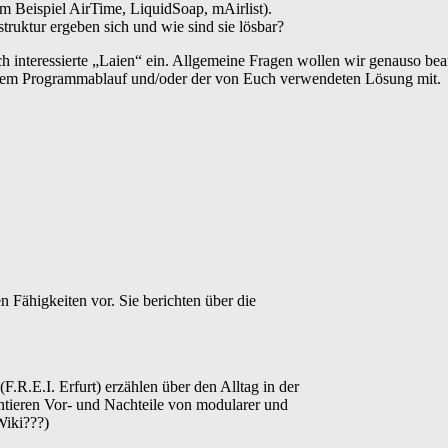
um Beispiel AirTime, LiquidSoap, mAirlist).
ruktur ergeben sich und wie sind sie lösbar?
h interessierte „Laien“ ein. Allgemeine Fragen wollen wir genauso b
Eurem Programmablauf und/oder der von Euch verwendeten Lösung mit.
 Fähigkeiten vor. Sie berichten über die
F.R.E.I. Erfurt) erzählen über den Alltag in der
ntieren Vor- und Nachteile von modularer und
Wiki???)