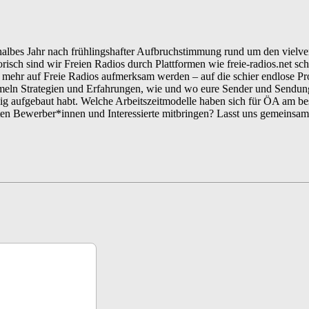
in halbes Jahr nach frühlingshafter Aufbruchstimmung rund um den vielv
satorisch sind wir Freien Radios durch Plattformen wie freie-radios.net 
mehr auf Freie Radios aufmerksam werden – auf die schier endlose Pro
eln Strategien und Erfahrungen, wie und wo eure Sender und Sendunge
ähig aufgebaut habt. Welche Arbeitszeitmodelle haben sich für ÖA am be
n Bewerber*innen und Interessierte mitbringen? Lasst uns gemeinsam 