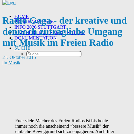
HOME
Radio Gaga - der kreative und
PROGRAMM 2026
INFO 2026 STUTTGART
dennoch zuträgliche Umgang
ANMELDUNG / REGISTRATION
DOKUMENTATION
mit Musik im Freien Radio
SUCHE
21. Oktober 2015
|
In
Musik
Fuer viele Macher des Freien Radios ist bis heute
immer noch die anscheinend “bessere Musik” der
einfache Beweggrund sich zu engagieren. Auch fuer