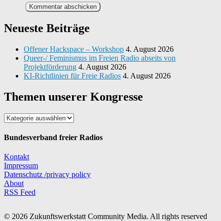
Neueste Beiträge
Offener Hackspace – Workshop
4. August 2026
Queer-/ Feminismus im Freien Radio abseits von
Projektförderung
4. August 2026
KI-Richtlinien für Freie Radios
4. August 2026
Themen unserer Kongresse
Themen
unserer
Kongresse
Bundesverband freier Radios
Kontakt
Impressum
Datenschutz /privacy policy
About
RSS Feed
© 2026 Zukunftswerkstatt Community Media. All rights reserved