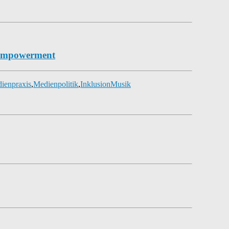
 Empowerment
ienpraxis
,
Medienpolitik
,
Inklusion
Musik