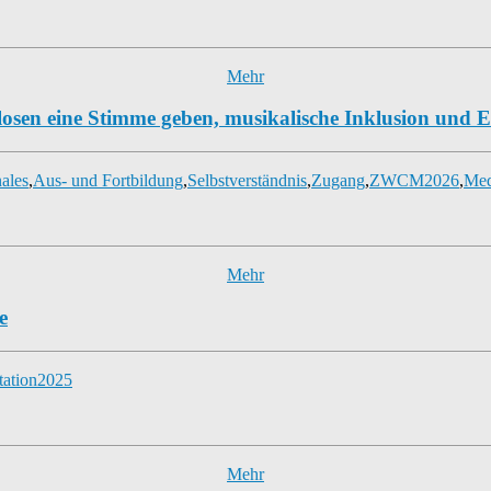
Mehr
osen eine Stimme geben, musikalische Inklusion und
nales
,
Aus- und Fortbildung
,
Selbstverständnis
,
Zugang
,
ZWCM2026
,
Med
Mehr
e
ation2025
Mehr