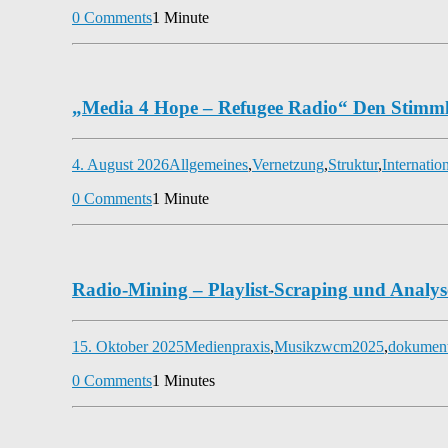
0 Comments
1 Minute
„Media 4 Hope – Refugee Radio“ Den Stimml
4. August 2026
Allgemeines
,
Vernetzung
,
Struktur
,
Internatio
0 Comments
1 Minute
Radio-Mining – Playlist-Scraping und Analys
15. Oktober 2025
Medienpraxis
,
Musik
zwcm2025
,
dokument
0 Comments
1 Minutes