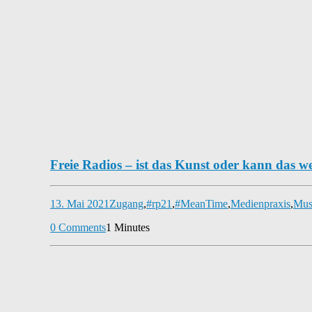
Freie Radios – ist das Kunst oder kann das w
13. Mai 2021
Zugang
,
#rp21
,
#MeanTime
,
Medienpraxis
,
Mus
0 Comments
1 Minutes