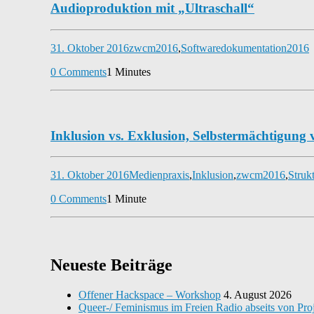
Audioproduktion mit „Ultraschall“
31. Oktober 2016
zwcm2016
,
Software
dokumentation2016
0 Comments
1 Minutes
Inklusion vs. Exklusion, Selbstermächtigung
31. Oktober 2016
Medienpraxis
,
Inklusion
,
zwcm2016
,
Struk
0 Comments
1 Minute
Neueste Beiträge
Offener Hackspace – Workshop
4. August 2026
Queer-/ Feminismus im Freien Radio abseits von Pro