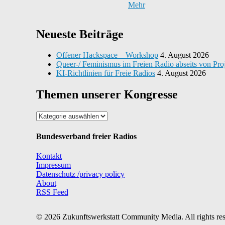
Mehr
Neueste Beiträge
Offener Hackspace – Workshop
4. August 2026
Queer-/ Feminismus im Freien Radio abseits von Pro
KI-Richtlinien für Freie Radios
4. August 2026
Themen unserer Kongresse
Themen
unserer
Kongresse
Bundesverband freier Radios
Kontakt
Impressum
Datenschutz /privacy policy
About
RSS Feed
© 2026 Zukunftswerkstatt Community Media. All rights re