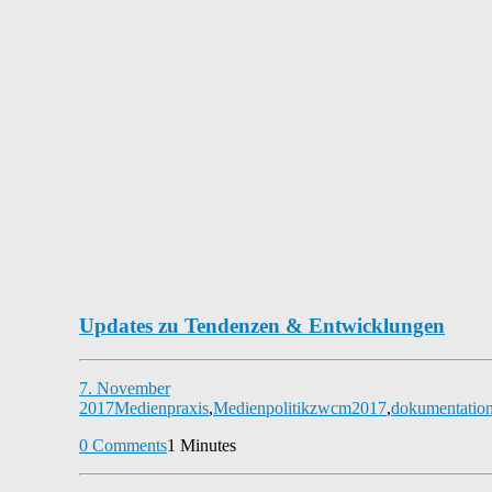
Updates zu Tendenzen & Entwicklungen
7. November
2017
Medienpraxis
,
Medienpolitik
zwcm2017
,
dokumentatio
0 Comments
1 Minutes