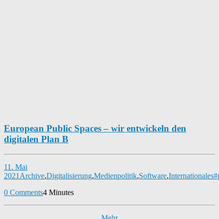
European Public Spaces – wir entwickeln den
digitalen Plan B
11. Mai
2021
Archive
,
Digitalisierung
,
Medienpolitik
,
Software
,
Internationales
#
0 Comments
4 Minutes
Mehr