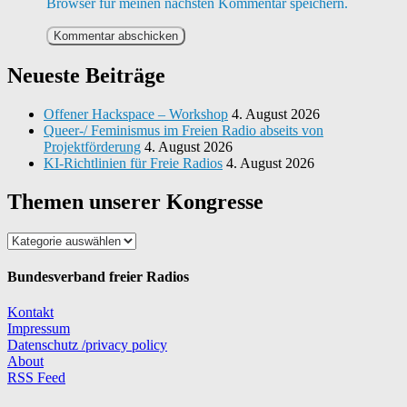
Browser für meinen nächsten Kommentar speichern.
Neueste Beiträge
Offener Hackspace – Workshop
4. August 2026
Queer-/ Feminismus im Freien Radio abseits von
Projektförderung
4. August 2026
KI-Richtlinien für Freie Radios
4. August 2026
Themen unserer Kongresse
Themen
unserer
Kongresse
Bundesverband freier Radios
Kontakt
Impressum
Datenschutz /privacy policy
About
RSS Feed