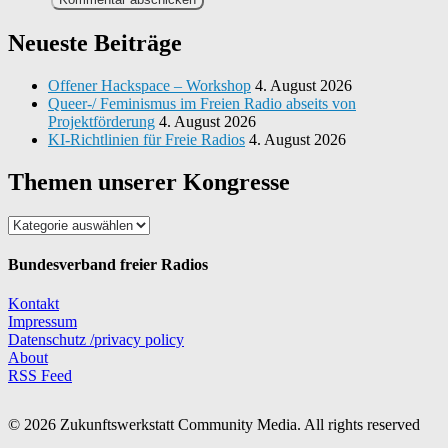
Neueste Beiträge
Offener Hackspace – Workshop
4. August 2026
Queer-/ Feminismus im Freien Radio abseits von
Projektförderung
4. August 2026
KI-Richtlinien für Freie Radios
4. August 2026
Themen unserer Kongresse
Themen
unserer
Kongresse
Bundesverband freier Radios
Kontakt
Impressum
Datenschutz /privacy policy
About
RSS Feed
© 2026 Zukunftswerkstatt Community Media. All rights reserved