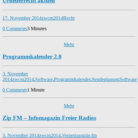
Urheberrecht aktuell
17. November 2014
zwcm2014
Recht
0 Comments
3 Minutes
Mehr
Programmkalender 2.0
3. November
2014
zwcm2014
,
Software
,
Programmkalender
,
Sendeplanung
Software
0 Comments
1 Minute
Mehr
Zip FM – Infomagazin Freier Radios
3. November 2014
zwcm2014
,
Vernetzung
zip-fm